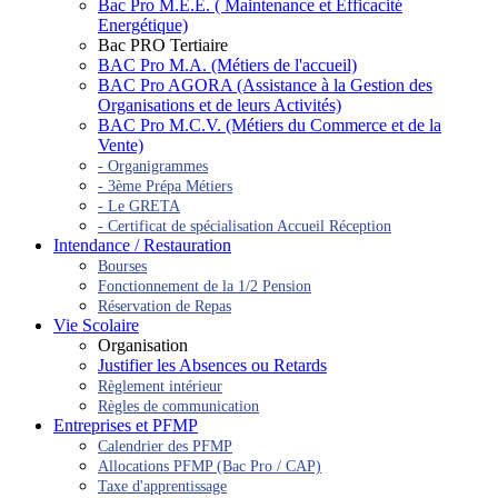
Bac Pro M.E.E. ( Maintenance et Efficacité
Energétique)
Bac PRO Tertiaire
BAC Pro M.A. (Métiers de l'accueil)
BAC Pro AGORA (Assistance à la Gestion des
Organisations et de leurs Activités)
BAC Pro M.C.V. (Métiers du Commerce et de la
Vente)
- Organigrammes
- 3ème Prépa Métiers
- Le GRETA
- Certificat de spécialisation Accueil Réception
Intendance / Restauration
Bourses
Fonctionnement de la 1/2 Pension
Réservation de Repas
Vie Scolaire
Organisation
Justifier les Absences ou Retards
Règlement intérieur
Règles de communication
Entreprises et PFMP
Calendrier des PFMP
Allocations PFMP (Bac Pro / CAP)
Taxe d'apprentissage