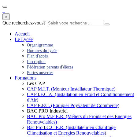
×
Que recherchez-vous?
Accueil
Le Lycée
Organigramme
Horaires du lycée
Plan d'accès
Inscription
Fédération parents d'élèces
Portes ouvertes
Formations
Les CAP
CAP M.I.T. (Monteur Installateur Thermique)
CAP I.F.C.A. (Installation en Froid et Conditionnement
d'Air)
CAP E.P.C. (Equipier Poyvalent de Commerce)
BAC PRO Industriel
BAC Pro M.F.E.R. (Métiers du Froids et des Energies
Renouvelables)
Bac Pro I.C.C.E.R. (Installateur en Chauffage
Climatisation et Energies Renouvelables)