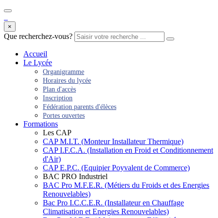
×
Que recherchez-vous?
Accueil
Le Lycée
Organigramme
Horaires du lycée
Plan d'accès
Inscription
Fédération parents d'élèces
Portes ouvertes
Formations
Les CAP
CAP M.I.T. (Monteur Installateur Thermique)
CAP I.F.C.A. (Installation en Froid et Conditionnement
d'Air)
CAP E.P.C. (Equipier Poyvalent de Commerce)
BAC PRO Industriel
BAC Pro M.F.E.R. (Métiers du Froids et des Energies
Renouvelables)
Bac Pro I.C.C.E.R. (Installateur en Chauffage
Climatisation et Energies Renouvelables)