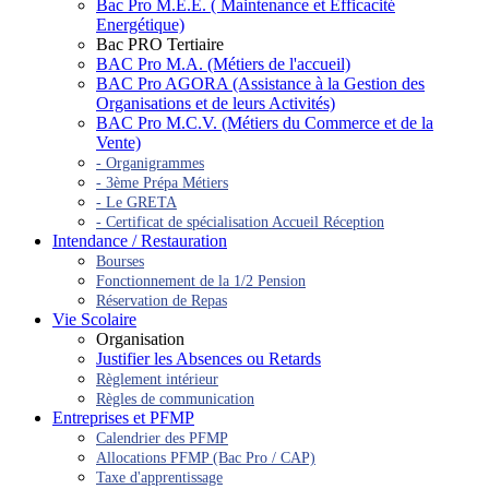
Bac Pro M.E.E. ( Maintenance et Efficacité
Energétique)
Bac PRO Tertiaire
BAC Pro M.A. (Métiers de l'accueil)
BAC Pro AGORA (Assistance à la Gestion des
Organisations et de leurs Activités)
BAC Pro M.C.V. (Métiers du Commerce et de la
Vente)
- Organigrammes
- 3ème Prépa Métiers
- Le GRETA
- Certificat de spécialisation Accueil Réception
Intendance / Restauration
Bourses
Fonctionnement de la 1/2 Pension
Réservation de Repas
Vie Scolaire
Organisation
Justifier les Absences ou Retards
Règlement intérieur
Règles de communication
Entreprises et PFMP
Calendrier des PFMP
Allocations PFMP (Bac Pro / CAP)
Taxe d'apprentissage