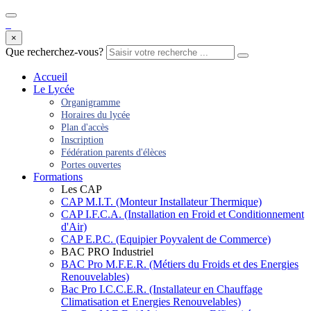
×
Que recherchez-vous?
Accueil
Le Lycée
Organigramme
Horaires du lycée
Plan d'accès
Inscription
Fédération parents d'élèces
Portes ouvertes
Formations
Les CAP
CAP M.I.T. (Monteur Installateur Thermique)
CAP I.F.C.A. (Installation en Froid et Conditionnement
d'Air)
CAP E.P.C. (Equipier Poyvalent de Commerce)
BAC PRO Industriel
BAC Pro M.F.E.R. (Métiers du Froids et des Energies
Renouvelables)
Bac Pro I.C.C.E.R. (Installateur en Chauffage
Climatisation et Energies Renouvelables)