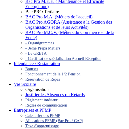
Bac Pro M.E.E. ( Maintenance et Efficacité
Energétique)
Bac PRO Tertiaire
BAC Pro M.A. (Métiers de l'accueil)
BAC Pro AGORA (Assistance à la Gestion des
Organisations et de leurs Activités)
BAC Pro M.C.V. (Métiers du Commerce et de la
Vente)
- Organigrammes
- 3ème Prépa Métiers
- Le GRETA
- Certificat de spécialisation Accueil Réception
Intendance / Restauration
Bourses
Fonctionnement de la 1/2 Pension
Réservation de Repas
Vie Scolaire
Organisation
Justifier les Absences ou Retards
Règlement intérieur
Règles de communication
Entreprises et PFMP
Calendrier des PFMP
Allocations PFMP (Bac Pro / CAP)
Taxe d'apprentissage