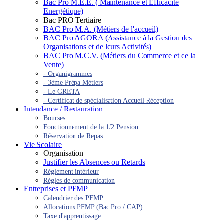
Bac Pro M.E.E. ( Maintenance et Efficacité
Energétique)
Bac PRO Tertiaire
BAC Pro M.A. (Métiers de l'accueil)
BAC Pro AGORA (Assistance à la Gestion des
Organisations et de leurs Activités)
BAC Pro M.C.V. (Métiers du Commerce et de la
Vente)
- Organigrammes
- 3ème Prépa Métiers
- Le GRETA
- Certificat de spécialisation Accueil Réception
Intendance / Restauration
Bourses
Fonctionnement de la 1/2 Pension
Réservation de Repas
Vie Scolaire
Organisation
Justifier les Absences ou Retards
Règlement intérieur
Règles de communication
Entreprises et PFMP
Calendrier des PFMP
Allocations PFMP (Bac Pro / CAP)
Taxe d'apprentissage