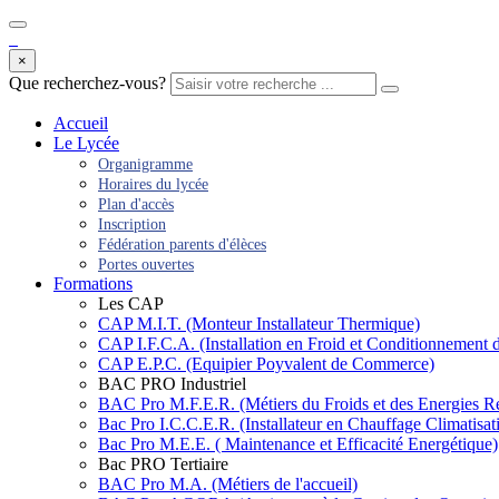
×
Que recherchez-vous?
Accueil
Le Lycée
Organigramme
Horaires du lycée
Plan d'accès
Inscription
Fédération parents d'élèces
Portes ouvertes
Formations
Les CAP
CAP M.I.T. (Monteur Installateur Thermique)
CAP I.F.C.A. (Installation en Froid et Conditionnement d
CAP E.P.C. (Equipier Poyvalent de Commerce)
BAC PRO Industriel
BAC Pro M.F.E.R. (Métiers du Froids et des Energies R
Bac Pro I.C.C.E.R. (Installateur en Chauffage Climatisa
Bac Pro M.E.E. ( Maintenance et Efficacité Energétique)
Bac PRO Tertiaire
BAC Pro M.A. (Métiers de l'accueil)