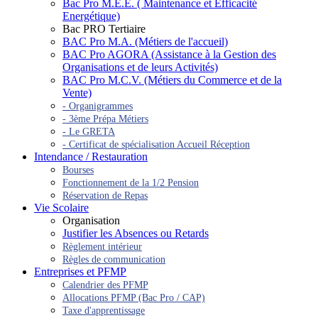
Bac Pro M.E.E. ( Maintenance et Efficacité
Energétique)
Bac PRO Tertiaire
BAC Pro M.A. (Métiers de l'accueil)
BAC Pro AGORA (Assistance à la Gestion des
Organisations et de leurs Activités)
BAC Pro M.C.V. (Métiers du Commerce et de la
Vente)
- Organigrammes
- 3ème Prépa Métiers
- Le GRETA
- Certificat de spécialisation Accueil Réception
Intendance / Restauration
Bourses
Fonctionnement de la 1/2 Pension
Réservation de Repas
Vie Scolaire
Organisation
Justifier les Absences ou Retards
Règlement intérieur
Règles de communication
Entreprises et PFMP
Calendrier des PFMP
Allocations PFMP (Bac Pro / CAP)
Taxe d'apprentissage