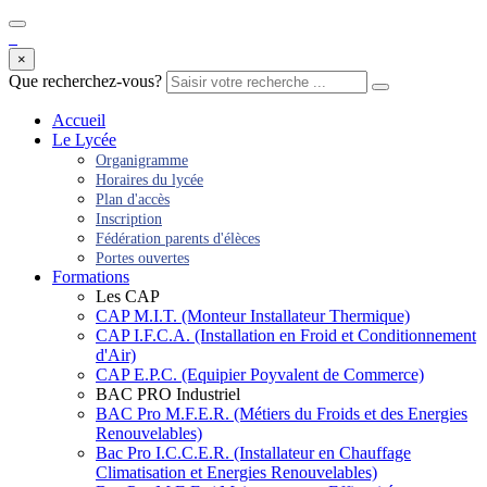
×
Que recherchez-vous?
Accueil
Le Lycée
Organigramme
Horaires du lycée
Plan d'accès
Inscription
Fédération parents d'élèces
Portes ouvertes
Formations
Les CAP
CAP M.I.T. (Monteur Installateur Thermique)
CAP I.F.C.A. (Installation en Froid et Conditionnement
d'Air)
CAP E.P.C. (Equipier Poyvalent de Commerce)
BAC PRO Industriel
BAC Pro M.F.E.R. (Métiers du Froids et des Energies
Renouvelables)
Bac Pro I.C.C.E.R. (Installateur en Chauffage
Climatisation et Energies Renouvelables)