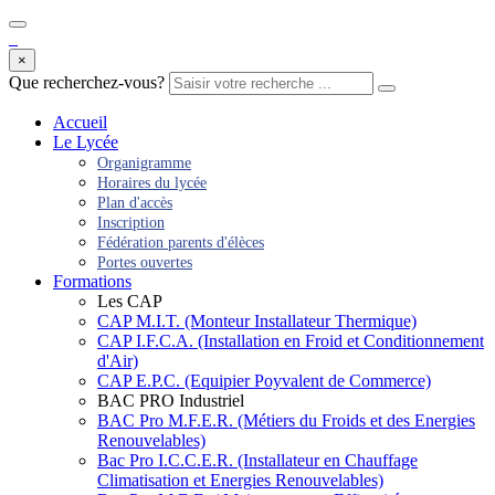
×
Que recherchez-vous?
Accueil
Le Lycée
Organigramme
Horaires du lycée
Plan d'accès
Inscription
Fédération parents d'élèces
Portes ouvertes
Formations
Les CAP
CAP M.I.T. (Monteur Installateur Thermique)
CAP I.F.C.A. (Installation en Froid et Conditionnement
d'Air)
CAP E.P.C. (Equipier Poyvalent de Commerce)
BAC PRO Industriel
BAC Pro M.F.E.R. (Métiers du Froids et des Energies
Renouvelables)
Bac Pro I.C.C.E.R. (Installateur en Chauffage
Climatisation et Energies Renouvelables)