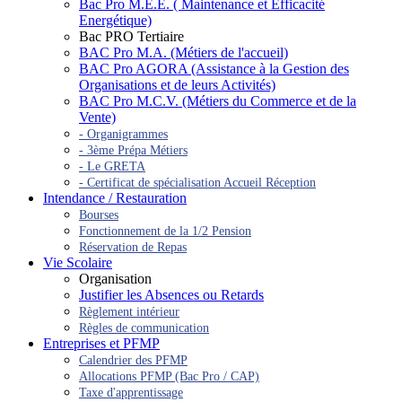
Bac Pro M.E.E. ( Maintenance et Efficacité
Energétique)
Bac PRO Tertiaire
BAC Pro M.A. (Métiers de l'accueil)
BAC Pro AGORA (Assistance à la Gestion des
Organisations et de leurs Activités)
BAC Pro M.C.V. (Métiers du Commerce et de la
Vente)
- Organigrammes
- 3ème Prépa Métiers
- Le GRETA
- Certificat de spécialisation Accueil Réception
Intendance / Restauration
Bourses
Fonctionnement de la 1/2 Pension
Réservation de Repas
Vie Scolaire
Organisation
Justifier les Absences ou Retards
Règlement intérieur
Règles de communication
Entreprises et PFMP
Calendrier des PFMP
Allocations PFMP (Bac Pro / CAP)
Taxe d'apprentissage