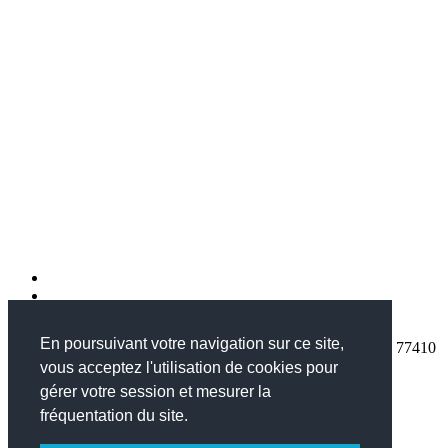
En poursuivant votre navigation sur ce site,
Lycée professionnel le Champ de Claye , 71 Avenue Pasteur, 77410
Claye-Souilly
vous acceptez l'utilisation de cookies pour
01.60.26.40.64
gérer votre session et mesurer la
ce.0771995a@ac-creteil.fr
fréquentation du site.