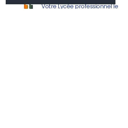
Votre Lycée professionnel le
Champ de Claye vous souhaite une
agréable visite.
MONLYCÉE.NET
PAIEMENT CANTINE
EDUCONNECT
PARCOURSUP