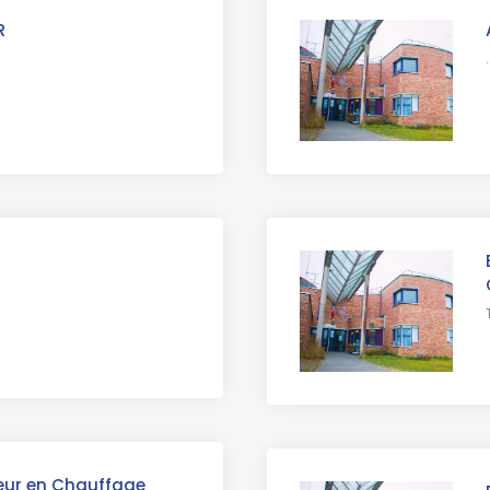
R
.
teur en Chauffage