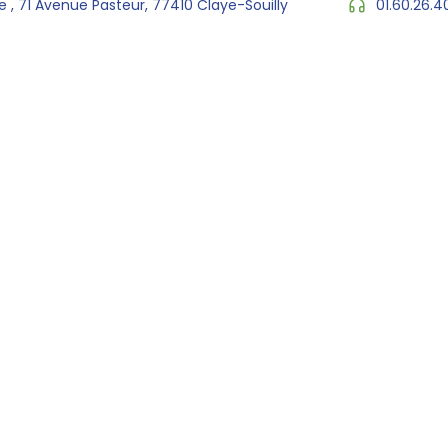
 , 71 Avenue Pasteur, 77410 Claye-Souilly
01.60.26.4