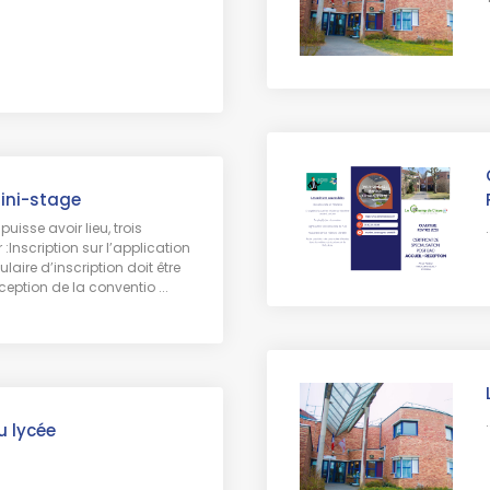
mini-stage
.
uisse avoir lieu, trois
:Inscription sur l’application
laire d’inscription doit être
eption de la conventio ...
.
 lycée