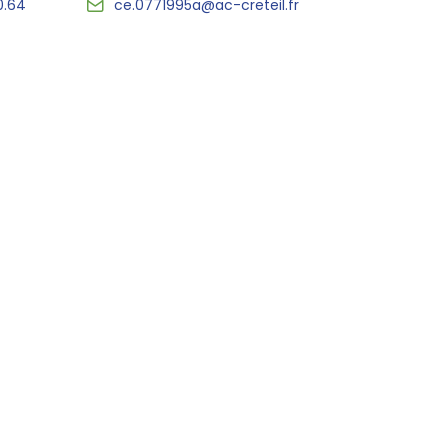
0.64
ce.0771995a@ac-creteil.fr