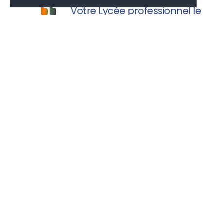
Votre Lycée professionnel le
Champ de Claye vous souhaite une
agréable visite.
MONLYCÉE.NET
PAIEMENT CANTINE
EDUCONNECT
PARCOURSUP