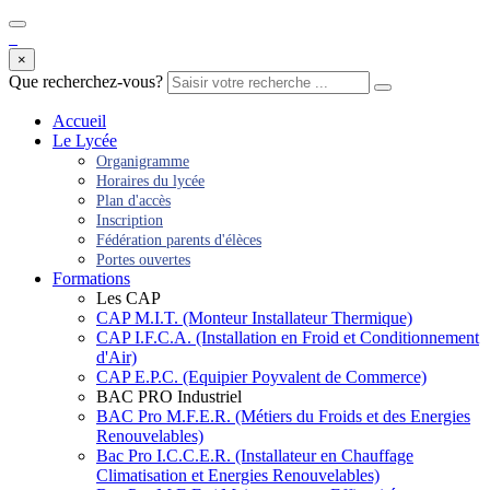
×
Que recherchez-vous?
Accueil
Le Lycée
Organigramme
Horaires du lycée
Plan d'accès
Inscription
Fédération parents d'élèces
Portes ouvertes
Formations
Les CAP
CAP M.I.T. (Monteur Installateur Thermique)
CAP I.F.C.A. (Installation en Froid et Conditionnement
d'Air)
CAP E.P.C. (Equipier Poyvalent de Commerce)
BAC PRO Industriel
BAC Pro M.F.E.R. (Métiers du Froids et des Energies
Renouvelables)
Bac Pro I.C.C.E.R. (Installateur en Chauffage
Climatisation et Energies Renouvelables)