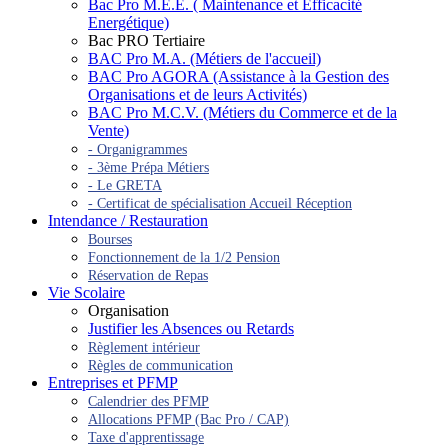
Bac Pro M.E.E. ( Maintenance et Efficacité
Energétique)
Bac PRO Tertiaire
BAC Pro M.A. (Métiers de l'accueil)
BAC Pro AGORA (Assistance à la Gestion des
Organisations et de leurs Activités)
BAC Pro M.C.V. (Métiers du Commerce et de la
Vente)
- Organigrammes
- 3ème Prépa Métiers
- Le GRETA
- Certificat de spécialisation Accueil Réception
Intendance / Restauration
Bourses
Fonctionnement de la 1/2 Pension
Réservation de Repas
Vie Scolaire
Organisation
Justifier les Absences ou Retards
Règlement intérieur
Règles de communication
Entreprises et PFMP
Calendrier des PFMP
Allocations PFMP (Bac Pro / CAP)
Taxe d'apprentissage